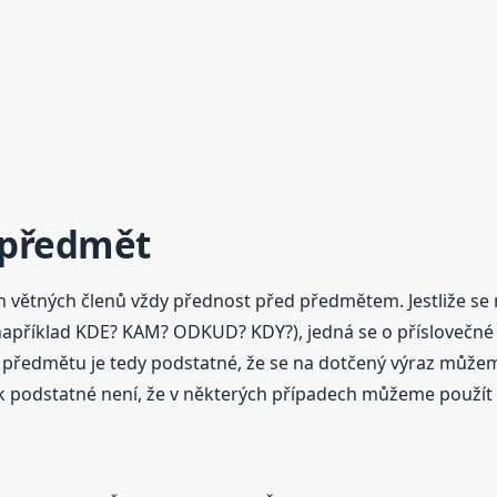
x předmět
ch větných členů vždy přednost před předmětem. Jestliže se
(například KDE? KAM? ODKUD? KDY?), jedná se o příslovečné 
od předmětu je tedy podstatné, že se na dotčený výraz můž
 podstatné není, že v některých případech můžeme použít 