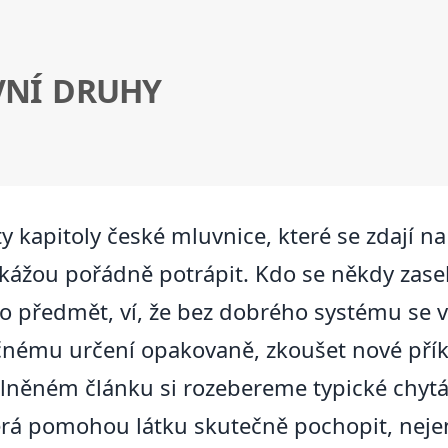
VNÍ DRUHY
ty kapitoly české mluvnice, které se zdají 
kážou pořádně potrápit. Kdo se někdy zasek
 o předmět, ví, že bez dobrého systému se v
čnému určení opakovaně, zkoušet nové přík
plněném článku si rozebereme typické chytá
erá pomohou látku skutečně pochopit, nejen