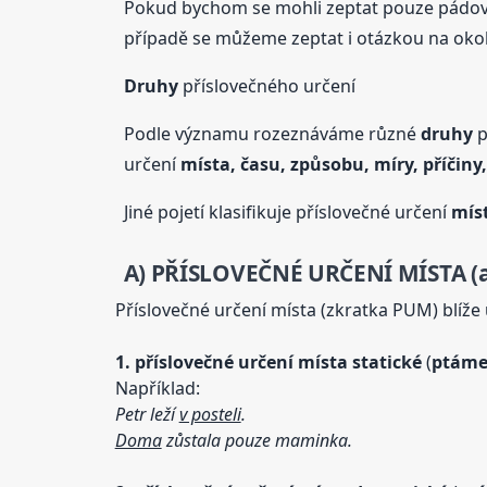
Pokud bychom se mohli zeptat pouze pádov
případě se můžeme zeptat i otázkou na okol
Druhy
příslovečného určení
Podle významu rozeznáváme různé
druhy
p
určení
místa, času, způsobu, míry, příčiny
Jiné pojetí klasifikuje příslovečné určení
mís
A) PŘÍSLOVEČNÉ URČENÍ MÍSTA (ad
Příslovečné určení místa (zkratka PUM) blíže 
1.
příslovečné určení místa statické
(
ptám
Například:
Petr leží
v posteli
.
Doma
zůstala pouze maminka.