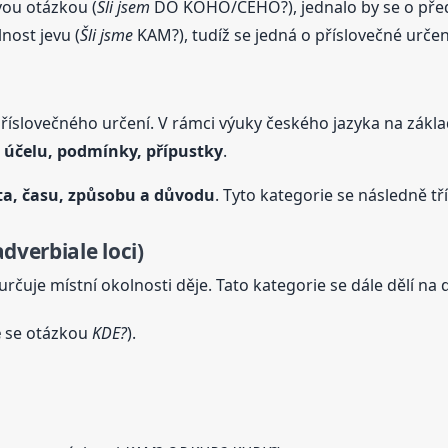
ou otázkou (
Šli jsem
DO KOHO/ČEHO?), jednalo by se o předm
nost jevu (
Šli jsme
KAM?), tudíž se jedná o příslovečné určení
říslovečného určení. V rámci výuky českého jazyka na základ
, účelu, podmínky, přípustky
.
ta, času, způsobu a důvodu
. Tyto kategorie se následně tř
verbiale loci)
určuje místní okolnosti děje. Tato kategorie se dále dělí na
e
se otázkou
KDE?
).