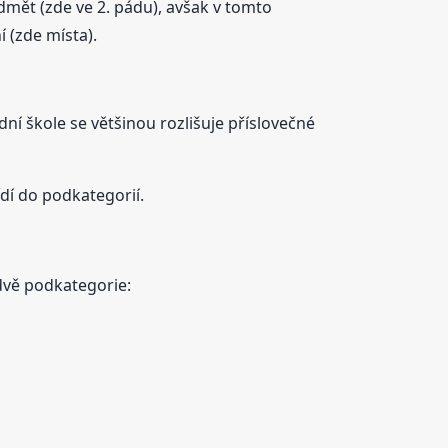
ět (zde ve 2. pádu), avšak v tomto
 (zde místa).
ní škole se většinou rozlišuje příslovečné
ídí do podkategorií.
 dvě podkategorie: