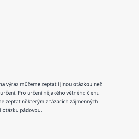
 na výraz můžeme zeptat i jinou otázkou než
určení. Pro určení nějakého větného členu
eme zeptat některým z tázacích zájmenných
i otázku pádovou.