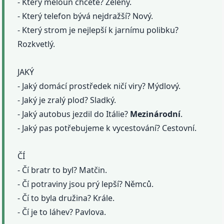
- Který meloun chcete? Zelený.
- Který telefon bývá nejdražší? Nový.
- Který strom je nejlepší k jarnímu polibku?
Rozkvetlý.
JAKÝ
- Jaký domácí prostředek ničí viry? Mýdlový.
- Jaký je zralý plod? Sladký.
- Jaký autobus jezdil do Itálie?
Mezinárodní
.
- Jaký pas potřebujeme k vycestování? Cestovní.
ČÍ
- Čí bratr to byl? Matčin.
- Čí potraviny jsou prý lepší? Němců.
- Čí to byla družina? Krále.
- Čí je to láhev? Pavlova.