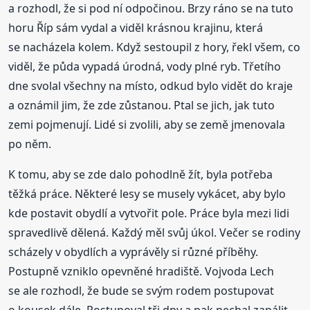
a rozhodl, že si pod ní odpočinou. Brzy ráno se na tuto
horu Říp sám vydal a viděl krásnou krajinu, která
se nacházela kolem. Když sestoupil z hory, řekl všem, co
viděl, že půda vypadá úrodná, vody plné ryb. Třetího
dne svolal všechny na místo, odkud bylo vidět do kraje
a oznámil jim, že zde zůstanou. Ptal se jich, jak tuto
zemi pojmenují. Lidé si zvolili, aby se země jmenovala
po něm.
K tomu, aby se zde dalo pohodlně žít, byla potřeba
těžká práce. Některé lesy se musely vykácet, aby bylo
kde postavit obydlí a vytvořit pole. Práce byla mezi lidi
spravedlivě dělená. Každý měl svůj úkol. Večer se rodiny
scházely v obydlích a vyprávěly si různé příběhy.
Postupně vzniklo opevněné hradiště. Vojvoda Lech
se ale rozhodl, že bude se svým rodem postupovat