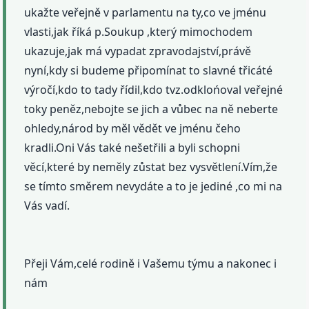
ukažte veřejně v parlamentu na ty,co ve jménu
vlasti,jak říká p.Soukup ,který mimochodem
ukazuje,jak má vypadat zpravodajství,právě
nyní,kdy si budeme připomínat to slavné třicáté
výročí,kdo to tady řídil,kdo tvz.odklońoval veřejné
toky peněz,nebojte se jich a vůbec na ně neberte
ohledy,národ by měl vědět ve jménu čeho
kradli.Oni Vás také nešetřili a byli schopni
věcí,které by neměly zůstat bez vysvětlení.Vím,že
se tímto směrem nevydáte a to je jediné ,co mi na
Vás vadí.
Přeji Vám,celé rodině i Vašemu týmu a nakonec i
nám