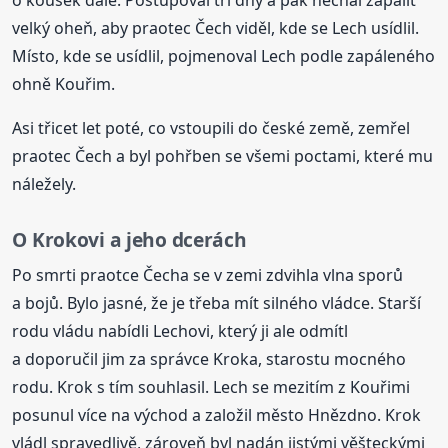
o kousek dále. Postupoval tři dny a pak nechal zapálit
velký oheň, aby praotec Čech viděl, kde se Lech usídlil.
Místo, kde se usídlil, pojmenoval Lech podle zapáleného
ohně Kouřim.
Asi třicet let poté, co vstoupili do české země, zemřel
praotec Čech a byl pohřben se všemi poctami, které mu
náležely.
O Krokovi a jeho dcerách
Po smrti praotce Čecha se v zemi zdvihla vlna sporů
a bojů. Bylo jasné, že je třeba mít silného vládce. Starší
rodu vládu nabídli Lechovi, který ji ale odmítl
a doporučil jim za správce Kroka, starostu mocného
rodu. Krok s tím souhlasil. Lech se mezitím z Kouřimi
posunul více na východ a založil město Hnězdno. Krok
vládl spravedlivě, zároveň byl nadán jistými věšteckými