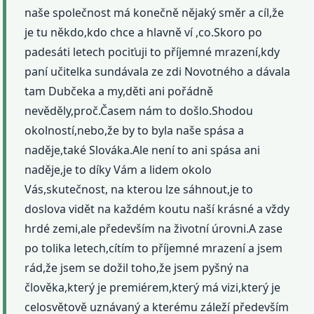
naše společnost má konečně nějaký směr a cíl,že
je tu někdo,kdo chce a hlavně ví ,co.Skoro po
padesáti letech pociťuji to příjemné mrazení,kdy
paní učitelka sundávala ze zdi Novotného a dávala
tam Dubčeka a my,děti ani pořádně
nevěděly,proč.Časem nám to došlo.Shodou
okolností,nebo,že by to byla naše spása a
naděje,také Slováka.Ale není to ani spása ani
naděje,je to díky Vám a lidem okolo
Vás,skutečnost, na kterou lze sáhnout,je to
doslova vidět na každém koutu naší krásné a vždy
hrdé zemi,ale především na životní úrovni.A zase
po tolika letech,cítím to příjemné mrazení a jsem
rád,že jsem se dožil toho,že jsem pyšný na
člověka,který je premiérem,který má vizi,který je
celosvětově uznávaný a kterému záleží především