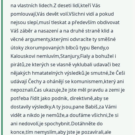
na vlastních lidech.Z deseti lidí,kteří Vás
pomlouvají,Vás devět volí.Všichni vidí a pokud
nejsou slepí,musí tleskat a především obdivovat
Váš záběr a nasazení a na druhé straně klid a
věcné argumenty,kterými odvracíte ty směšné
útoky zkorumpovaných blbců typu Bendy,o
Kalouskovi nemluvím,Stanjury,Fialy a bohužel i
pirátů,ze kterých se vlasně vyklubali udavači bez
nějakých hmatatelných výsledků.Je smutné,že Češi
udávají Čechy a ohánějí se komunismem,který ani
nepoznali.Čas ukazuje,že jste měl pravdu a zemi je
potřeba řídit jako podnik, direktivně,aby se
dostavily výsledky.A ty jsou,pane Babiš,za Vámi
vidět a nikdo je nemůže,a doufáme všichni,že si
ani nedovolí,je spochybnit.Dotáhněte do
konce,tím nemyslím,aby jste je pozavírali,ale