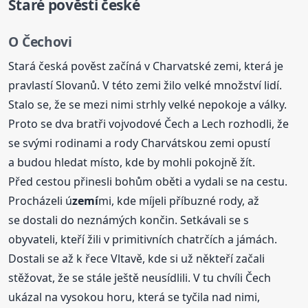
Staré pověsti české
O Čechovi
Stará česká pověst začíná v Charvatské zemi, která je
pravlastí Slovanů. V této zemi žilo velké množství lidí.
Stalo se, že se mezi nimi strhly velké nepokoje a války.
Proto se dva bratři vojvodové Čech a Lech rozhodli, že
se svými rodinami a rody Charvátskou zemi opustí
a budou hledat místo, kde by mohli pokojně žít.
Před cestou přinesli bohům oběti a vydali se na cestu.
Procházeli ú
zemí
mi, kde míjeli příbuzné rody, až
se dostali do neznámých končin. Setkávali se s
obyvateli, kteří žili v primitivních chatrčích a jámách.
Dostali se až k řece Vltavě, kde si už někteří začali
stěžovat, že se stále ještě neusídlili. V tu chvíli Čech
ukázal na vysokou horu, která se tyčila nad nimi,