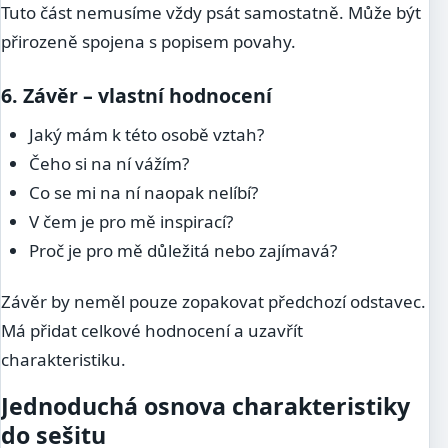
Tuto část nemusíme vždy psát samostatně. Může být
přirozeně spojena s popisem povahy.
6. Závěr – vlastní hodnocení
Jaký mám k této osobě vztah?
Čeho si na ní vážím?
Co se mi na ní naopak nelíbí?
V čem je pro mě inspirací?
Proč je pro mě důležitá nebo zajímavá?
Závěr by neměl pouze zopakovat předchozí odstavec.
Má přidat celkové hodnocení a uzavřít
charakteristiku.
Jednoduchá osnova charakteristiky
do sešitu