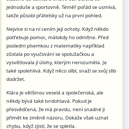
jednoduše a sportovně. Téměř pořád se usmívá,
takže působí přátelsky už na první pohled.
Nejvíce si na ní cením její ochoty. Když někdo
potřebuje pomoc, málokdy ho odmítne. Před
poslední písemkou z matematiky například
zůstala po vyučování se spolužačkou a
vysvětlovala jí úlohy, kterým nerozuměla. Je
také spolehlivá. Když něco slíbí, snaží se svůj slib
dodržet.
Klára je většinou veselá a společenská, ale
někdy bývá také tvrdohlavá. Pokud je
přesvědčená, že má pravdu, není snadné ji
přimět ke změně názoru. Dokáže však uznat
chybu, když zjistí, že se spletla.