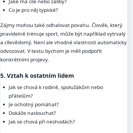
Jaké má cíle nebo záliby?
Co je pro něj typické?
Zájmy mohou také odhalovat povahu. Člověk, který
pravidelně trénuje sport, může být například vytrvalý
a cílevědomý. Není ale vhodné vlastnosti automaticky
odvozovat. V textu bychom je měli podpořit
konkrétními projevy.
5. Vztah k ostatním lidem
Jak se chová k rodině, spolužákům nebo
přátelům?
Je ochotný pomáhat?
Dokáže naslouchat?
Jak se chová při neshodách?